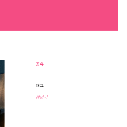
공유
태그
갱년기