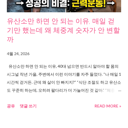
이에 진단된 유방암 예후 나쁘다 ) 또 하나. 서울아산병원 자료를
보면, 유방 종괴 즉 멍울 발견의 약 80%는 본인이 우연히 발견한 경
우다. 나머지 20%만 검진에서 걸린다. ( 서울아산병원, 유방암 자
유산소만 하면 안 되는 이유, 매일 걷
가검진 ) 정리하면 이런 그림이 나온다. 검진만으로는 100%를 커
기만 했는데 왜 체중계 숫자가 안 변할
버할 수 없다. 그 빈틈 사이에서 암이 자란다. 그리고 그 빈틈을 실
까
제로 메우고 있는 건, 본인의 손이다. 문제 원인, 왜 이런 빈틈이 생
기나 원인을 추적하니 세 가지가 겹쳐 있었다. 첫째, 한국인의 유방
4월 24, 2026
구조 자체가 검진에 불리하다. 한국 여성의 70%에서 80%가 치밀
유산소만 하면 안 되는 이유, 40대 넘으면 반드시 알아야 할 몸의
유방이다. 유방 조직의 밀도가 높아서 X선 촬영인 유방촬영술만으
시그널 작년 가을, 주변에서 이런 이야기를 자주 들었다. “나 매일 1
로는 정상 조직과 종양 구분이 어렵다. ...
시간씩 걷거든. 근데 왜 살이 안 빠지지?” “식단 조절도 하고 유산소
도 꾸준히 하는데, 오히려 팔다리가 더 가늘어진 것 같아.” “체중은
좀 줄었는데… 배는 그대로야.” 이 이야기들을 모아보니, 공통점이
공유
댓글 쓰기
READ MORE »
하나 있었다. 전부 유산소 운동만 하고 있었다. 체중은 빠지는데 몸
은 안 변하는 사람들 다이어트를 결심하면 대부분 걷기, 달리기, 자
전거를 먼저 시작한다. 유산소 운동은 칼로리 소모가 빠르니까. 미