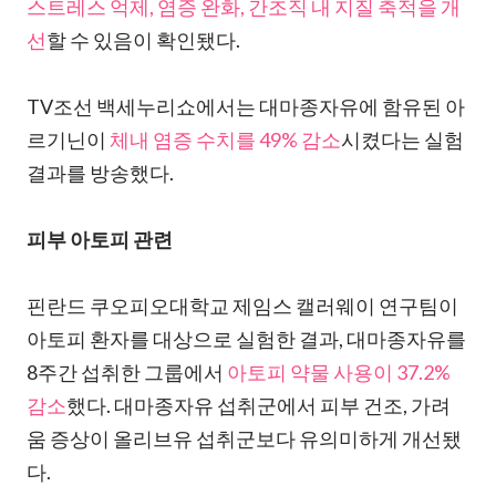
스트레스 억제, 염증 완화, 간조직 내 지질 축적을 개
선
할 수 있음이 확인됐다.
TV조선 백세누리쇼에서는 대마종자유에 함유된 아
르기닌이
체내 염증 수치를 49% 감소
시켰다는 실험
결과를 방송했다.
피부 아토피 관련
핀란드 쿠오피오대학교 제임스 캘러웨이 연구팀이
아토피 환자를 대상으로 실험한 결과, 대마종자유를
8주간 섭취한 그룹에서
아토피 약물 사용이 37.2%
감소
했다. 대마종자유 섭취군에서 피부 건조, 가려
움 증상이 올리브유 섭취군보다 유의미하게 개선됐
다.