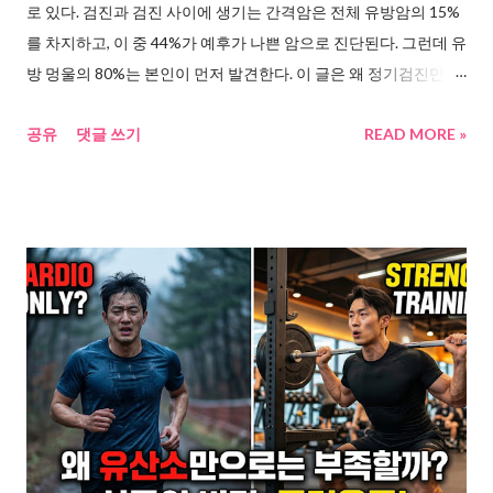
로 있다. 검진과 검진 사이에 생기는 간격암은 전체 유방암의 15%
세 가지다. 첫 번째는 오일이다. 아침 공복에 엑스트라버진 올리브
를 차지하고, 이 중 44%가 예후가 나쁜 암으로 진단된다. 그런데 유
오일 한 스푼. 올리브오일, 들...
방 멍울의 80%는 본인이 먼저 발견한다. 이 글은 왜 정기검진만으
로 부족한지, 그 빈틈을 매월 3분 자가검진으로 어떻게 메울 수 있
공유
댓글 쓰기
READ MORE »
는지를 정리해본다. 검진 받았는데 왜 나한테 이런 일이 생긴 걸까
한 블로거의 엄마 이야기가 있다. 정기검진 빠진 적 없는 분이었다.
그런데 어느 날 샤워 중 가슴에 단단한 멍울이 만져졌다. 병원에 갔
다. 8개월 전 검진에서는 이상 없음이었는데, 3기 판정을 받았다.
주치의는 이렇게 말했다고 한다. 8개월 전 검진 때 암의 씨앗이라
도 보였다면 이미 늦었을 것이라고. 그만큼 진행이 빠른 유형이었
다는 뜻이다. 이 사례를 보고 찾아보니, 이런 경우가 생각보다 흔했
다. 연합뉴스 보도에 따르면, 정규 검진 사이에 발생하는 유방암을
간격암(Interval Cancer)이라 부른다. 전체 유방암의 약 15%가 이
간격암이다. 그리고 간격암 환자의 44%가 예후가 나쁜 암으로 진
단된다. 정규 검진에서 발견된 경우 27%보다 훨씬 높다. 특히 40대
에서 49세 사이에서 이 위험이 가장 컸다. ( 연합뉴스, 정규 검진 사