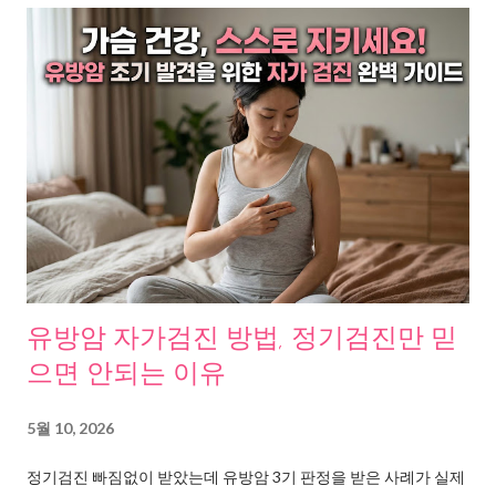
틴이 뭐길래, 다들 난리일까. 사실 이 흐름의 중심엔 한 사람이 있
다. 개그우먼 홍현희. 70kg에서 54kg까지, 무려 16kg을 감량하고
도 요요 없이 49kg까지 떨어뜨린 그녀. 그런데 정작 본인은 이렇게
말했다. “다이어트한 거 아니다. 루틴을 바꿨을 뿐이다.” 이 한마디
가 수많은 여성들의 심장을 두드렸다. “먹는 게 낙이었다”는 솔직
한 고백 홍현희는 솔직했다. 아들 준범이를 낳고 3~4년 동안, 눈 뜨
면 먹고 또 먹었다고 했다. 아이가 남긴 밥까지 숟가락으로 긁어먹
었다. “부끄럽지만 먹는 게 낙이었다.” 먹으면 졸리고, 졸리면 또 단
게 당기고, 당기면 또 먹었다. 전형적인 혈당 롤러코스터다. 어느
날, 자신의 공복 혈당을 재봤다. 110이 넘었다. 며칠 뒤 다시 재보니
130까지 올라갔다. 엄마가 당뇨인 걸 알면서도 남 일처럼 여겼는
유방암 자가검진 방법, 정기검진만 믿
데, 갑자기 현실이 됐다. 그때 아들 준범이가 한마디 했다. “엄마, 그
으면 안되는 이유
만 먹어.” 이 말이 녹음까지 해둘 만큼 그녀를 흔들었다. “준범이 결
혼식 때까지 살아 있어야겠다는 간절함이 생겼다.” 이것이 시작이
5월 10, 2026
었다. 오일, 야채, 식초. 세 글자가 만든 기적 같은 변화 홍현희가 꺼
정기검진 빠짐없이 받았는데 유방암 3기 판정을 받은 사례가 실제
내든 카드는 의외로 단순했다. 이름은 오야식. 오일, 야채, 식초. 이