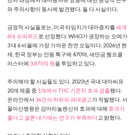
조사 과정에서 대마종자유 효능에 대한 긍정적 연구
와 주의사항이 동시에 발견됐다. 둘 다 사실이다.
긍정적 사실들로는, 미국 타임지가 대마종자를
세계
6대 슈퍼푸드
로 선정했다. WHO가 권장하는 오메가
3 대 6 비율에 가장 가까운 천연 오일이다. 2026년 현
재, 한국 정부는 안동 특구에 470억, 새만금 헴프클
러스터에
3,875억 원
을 투입하고 있다.
주의해야 할 사실들도 있다. 2023년 국내 대마씨유
20개 제품 중
1개에서 THC 기준치 초과 검출
됐다.
온라인에서
36건의 허위와 과대광고
가 적발됐다. 서
울아산병원은 감마리놀렌산의 효과에 대해
효과가
좋다고 결론 내기에는 연구가 부족하다
고 밝혔다.