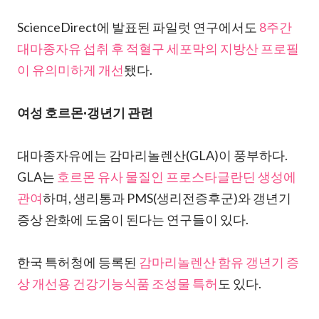
ScienceDirect에 발표된 파일럿 연구에서도
8주간
대마종자유 섭취 후 적혈구 세포막의 지방산 프로필
이 유의미하게 개선
됐다.
여성 호르몬·갱년기 관련
대마종자유에는 감마리놀렌산(GLA)이 풍부하다.
GLA는
호르몬 유사 물질인 프로스타글란딘 생성에
관여
하며, 생리통과 PMS(생리전증후군)와 갱년기
증상 완화에 도움이 된다는 연구들이 있다.
한국 특허청에 등록된
감마리놀렌산 함유 갱년기 증
상 개선용 건강기능식품 조성물 특허
도 있다.