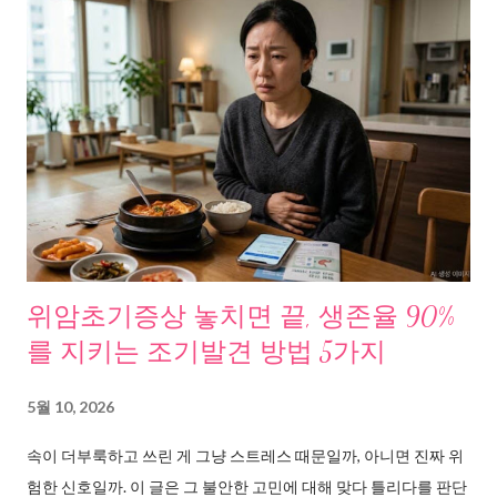
포 내 염증 반응이 복부지방 축적의 핵심 원인이라는 사실을 밝혀
냈다. 동아일보 는 한국 연구진의 결과를 인용해, 중년기 내장지방
증가는 에너지 소비 감소보다 “미성숙 지방세포의 분화” 때문이라
고 보도했다. 결국, 적게 먹는다고 해결되는 문제가 아니다. 파라다
이스그레인이 주목받는 이유, 중년 내장지방의 원인을 추적하다
문제의 핵심은 백색지방이다. 우리 몸에는 두 종류의 지방이 있다.
에너지를 저장만 하는 백색지방, 에너지를 태워서 열로 바꾸는 갈
색지방. 중년이 될수록 갈색지방은 줄고, 백색지방이 내장 주변에
쌓인다. 이 내장지방은 단순히 보기 싫은 수준이 아니다. 조선일보
에 따르면, 내장지방은 당뇨, 심장질환, 뇌졸중 위험을 높이는 뱃속
위암초기증상 놓치면 끝, 생존율 90%
시한폭탄이다. 의학신문 은 폐경 후 여성에서 에스트로겐 감소로
를 지키는 조기발견 방법 5가지
복부 내장지방이 급증하며 심혈관질환 위험이 더 커진다는 국내
연구를 보도했다. 그러니까 중년의 뱃살은 단순한 미용 문제가 아
5월 10, 2026
니라 건강 경고 신호다. 논문과 연구가 말하는 것들, 사실만 정리했
속이 더부룩하고 쓰린 게 그냥 스트레스 때문일까, 아니면 진짜 위
다 이 문제를 파고들다 보니, 흥미로운 연구들이 나왔다. 몇 가지를
험한 신호일까. 이 글은 그 불안한 고민에 대해 맞다 틀리다를 판단
취합해봤다. 백색지방에서 갈색지방으로의 전환에 대한 연구 흐름