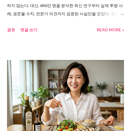
하지 않는다. 대신, 686만 명을 분석한 최신 연구부터 실제 투병 사
을 보면 이렇다. 사이언스타임즈 는 백색지방을 갈색지방으로 전
례, 생존율 수치, 전문가 의견까지 검증된 사실만을 모았다. 위암초
환시키는 기술이 이미 연구 단계에 있다고 보도했다. ...
기증상이 왜 80%가 무증상인지, 한국인이 왜 유독 위암에 취약한
공유
댓글 쓰기
READ MORE »
지, 그리고 생존율 90%와 10%를 가르는 단 하나의 차이가 무엇인
지를 보여준다. 읽고 난 뒤 내시경을 예약할지, 식습관을 바꿀지, 아
무것도 하지 않을지는 오롯이 당신의 판단이고 판단에 도움이 되
는 정보를 공유해본다. “나는 괜찮겠지” 하다가 놓치는 위암초기증
상의 진실 속이 더부룩하다. 밥 먹고 나면 좀 쓰리다. 그런데 그게
전부다. 배우 장진영은 2008년 건강검진 후 위암 선고를 받았다.
투병 1년, 37세에 세상을 떠났다. 2025년 7월에는 배우 강서하가
위암 투병 끝에 31세의 나이로 사망 했다. “진통제로 버텼다”는 소
속사의 말이 남았다. 둘 다 젊었다. 둘 다 초기에 뚜렷한 증상이 없
었다. 국가암정보센터 자료 에 따르면, 위암 환자의 80% 이상이 초
기 무증상이다. 증상이 나타나도 속쓰림, 소화불량 정도라 위염으
로 오해하고 넘긴다. 그 사이 암은 자란다. 조기 발견 시 5년 생존율
은 90에서 95%. 4기에 발견되면 약 10%. 같은 병인데 결과가 이렇