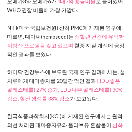
오메가3와 오메가6가
1대3의 황금비율
로 들어있어
WHO 권장 비율에 가장 가깝다.
NIH(미국 국립보건원) 산하 PMC에 게재된 연구에
따르면, 대마씨(hempseed)는
심혈관 건강에 유익한
지방산 프로필을 갖고 있으며
혈중 지질 개선에 긍정
적인 결과를 보였다.
하이닥 건강뉴스에 보도된 국제 연구 결과에서는, 설
치류에게 대마종자를 20일간 먹인 결과
HDL(좋은
콜레스테롤) 27% 증가, LDL(나쁜 콜레스테롤) 30%
감소, 혈전 생성률 38% 감소
가 보고됐다.
한국식품과학회지(KCI)에 게재된 연구에서는 원적
외선 처리된 대마종자유와 올리브유 혼합물이
산화