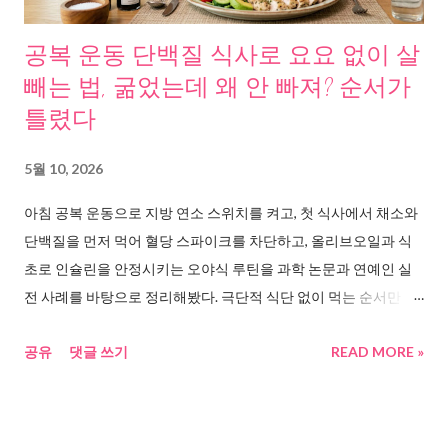
게 갈린다. 한국인만 유독 위암에 약한 이유, 데이터로 보니 보이는
패턴 여러 연구 자료를 추적하다 보니, 한국인이 유독 위암에 취약
공복 운동 단백질 식사로 요요 없이 살
한 이유에 일정한 패턴이 발견됐다. 첫 번째, 헬리코박터균이라는
빼는 법, 굶었는데 왜 안 빠져? 순서가
복병이다. 2026년 2월 중앙대 의대 연구팀이 686만 명의 빅데이터
틀렸다
를 분석한 결과 , 헬리코박터균 감염자는 비감염자보다 위암 발생
위험이 6.4배 높았다. 위축성 위염 같은 중간 단계 없이도 균 자체
5월 10, 2026
만으로 위암이 발생할 수 있다는 사실이 확인됐다. 한국 성인의 약
아침 공복 운동으로 지방 연소 스위치를 켜고, 첫 식사에서 채소와
44%가 이 균에 감염되어 있다. 두 번째, 한국인의 나트륨 과잉 섭취
단백질을 먼저 먹어 혈당 스파이크를 차단하고, 올리브오일과 식
다. 한겨레 건강 보도 에 따르면 한국인의 하...
초로 인슐린을 안정시키는 오야식 루틴을 과학 논문과 연예인 실
전 사례를 바탕으로 정리해봤다. 극단적 식단 없이 먹는 순서만 바
꿔서 몸이 달라진 진짜 방법이니 따라해보시길. 공복 운동 단백질
공유
댓글 쓰기
READ MORE »
식사, 왜 갑자기 모두가 아침을 바꾸기 시작했을까 요즘 SNS를 열
면 꼭 보이는 장면이 있다. 아침에 일어나자마자 빈속에 뛰고, 첫 끼
니에 계란이나 닭가슴살부터 집어 드는 사람들. 거기에 식사 전 올
리브오일 한 스푼, 생채소 한 접시, 식초 물 한 잔까지. 도대체 이 루