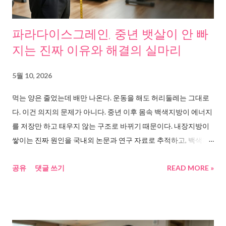
파라다이스그레인, 중년 뱃살이 안 빠
지는 진짜 이유와 해결의 실마리
5월 10, 2026
먹는 양은 줄었는데 배만 나온다. 운동을 해도 허리둘레는 그대로
다. 이건 의지의 문제가 아니다. 중년 이후 몸속 백색지방이 에너지
를 저장만 하고 태우지 않는 구조로 바뀌기 때문이다. 내장지방이
쌓이는 진짜 원인을 국내외 논문과 연구 자료로 추적하고, 백색지
방을 갈색지방으로 전환시키는 데 주목받고 있는 파라다이스그레
공유
댓글 쓰기
READ MORE »
인의 핵심 성분 6-파라돌에 대한 임상 결과를 정리해봤다. 먹는 양
은 줄었는데, 왜 배만 나올까 40대가 넘으면 이상한 일이 벌어진다.
밥도 덜 먹고, 간식도 줄였는데 허리둘레는 오히려 늘어난다. 이건
게으름이 아니다. 몸의 구조가 바뀌고 있는 거다. 연합뉴스 보도 에
따르면, 미국 예일대·독일 본대학 공동연구팀은 중년 이후 지방 세