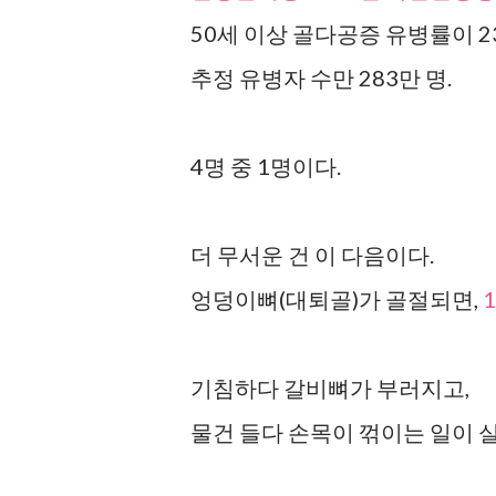
50세 이상 골다공증 유병률이 2
추정 유병자 수만 283만 명.
4명 중 1명이다.
더 무서운 건 이 다음이다.
엉덩이뼈(대퇴골)가 골절되면,
기침하다 갈비뼈가 부러지고,
물건 들다 손목이 꺾이는 일이 