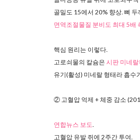
골밀도 15에서 20% 향상. 뼈 두
면역조절물질 분비도 최대 5배 
핵심 원리는 이렇다.
고로쇠물의 칼슘은
시판 미네랄워
유기(활성) 미네랄 형태라 흡수가
② 고혈압 억제 + 체중 감소 (201
연합뉴스 보도
.
고혈압 유발 쥐에 2주간 투여.