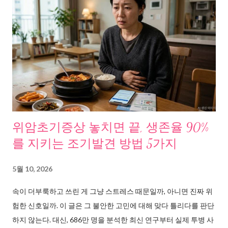
주기는 들쭉날쭉. 체중은 그대로인데 뱃살만 늘었다. 병원에 가면
“나이”라고 한다. 콜레스테롤 수치가 올랐고. 중성지방이 경계치
다. 혈관 염증 수치도 높다. 각각 다른 문제 같지만, 조사해보니 하
나의 공통 원인이 보였다. 체내 필수지방산 불균형. 현대인의 식단
은 오메가6 과잉, 오메가3 결핍 상태다. 이 불균형이 만성 염증을
만들고, 혈관을 좁히고, 호르몬을 흐트러뜨리고, 피부 장벽을 무너
뜨린다. 여기서 대마종자유 효능이 주목받기 시작한 이유가 나온
다. 문제의 원인, 필수지방산 불균형이라는 보이지 않는 도미노
WHO(세계보건기구)는 오메가3와 오메가6의 이상적 섭취 비율을
위암초기증상 놓치면 끝, 생존율 90%
1대4 이내로 권장한다. 그런데 한국인의 실제 섭취 비율은 1대10
를 지키는 조기발견 방법 5가지
에서 1대20에 달한다. 튀김, 가공식품, 식용유에 오메가6가 과하게
들어있기 때문이다. 오메가6가 과잉되면 어떤 일이 벌어지는가. 체
5월 10, 2026
내에서 염증 반응과 혈전 생성이 촉진 된다. 이게 반복되면 혈관벽
속이 더부룩하고 쓰린 게 그냥 스트레스 때문일까, 아니면 진짜 위
에 지방이 쌓이고, LDL(나쁜 콜레스테롤)이 올라가고, 피부 재생이
험한 신호일까. 이 글은 그 불안한 고민에 대해 맞다 틀리다를 판단
느려지고, 여성 호르몬의 균형이 깨진다. 결국 “혈관 문제”, “피부
하지 않는다. 대신, 686만 명을 분석한 최신 연구부터 실제 투병 사
문제”, “호르몬 문제”는 따로따로가 아니었다. 뿌리가 같았다. 대마