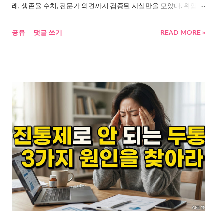
례, 생존율 수치, 전문가 의견까지 검증된 사실만을 모았다. 위암초
종자유 효능...
기증상이 왜 80%가 무증상인지, 한국인이 왜 유독 위암에 취약한
공유
댓글 쓰기
READ MORE »
지, 그리고 생존율 90%와 10%를 가르는 단 하나의 차이가 무엇인
지를 보여준다. 읽고 난 뒤 내시경을 예약할지, 식습관을 바꿀지, 아
무것도 하지 않을지는 오롯이 당신의 판단이고 판단에 도움이 되
는 정보를 공유해본다. “나는 괜찮겠지” 하다가 놓치는 위암초기증
상의 진실 속이 더부룩하다. 밥 먹고 나면 좀 쓰리다. 그런데 그게
전부다. 배우 장진영은 2008년 건강검진 후 위암 선고를 받았다.
투병 1년, 37세에 세상을 떠났다. 2025년 7월에는 배우 강서하가
위암 투병 끝에 31세의 나이로 사망 했다. “진통제로 버텼다”는 소
속사의 말이 남았다. 둘 다 젊었다. 둘 다 초기에 뚜렷한 증상이 없
었다. 국가암정보센터 자료 에 따르면, 위암 환자의 80% 이상이 초
기 무증상이다. 증상이 나타나도 속쓰림, 소화불량 정도라 위염으
로 오해하고 넘긴다. 그 사이 암은 자란다. 조기 발견 시 5년 생존율
은 90에서 95%. 4기에 발견되면 약 10%. 같은 병인데 결과가 이렇
게 갈린다. 한국인만 유독 위암에 약한 이유, 데이터로 보니 보이는