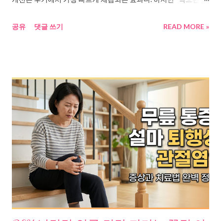
니, 각 원인에 대한 해결 방향이 보였다. 근...
이 빠진다”는 건 식약처 적발 대상 불법 광고였고, 3개월 실제 후기
공유
댓글 쓰기
READ MORE »
에서는 오히려 1kg이 증가한 사례도 있었다. 이 글을 통해 올리브
오일 효능과 어떻게 사용하면 더 효율적인지 판단하기 쉽게 정리
해봤다. 올리브오일 효능, 왜 지금 이렇게 난리인 건지 조합해봤다
건강검진표를 받아 든 순간부터 시작된다. 콜레스테롤 수치, 공복
혈당, 내장지방. 숫자 하나하나가 마음에 걸리기 시작하는 나이. 그
때 눈에 들어온 게 “아침 공복 올리브오일 한 스푼”이었다. 장원영
이 아침마다 레몬즙과 섞어 마신다고 했다. 엘르 인터뷰 에서 직접
밝혔다. 고소영, 엄정화도 같은 루틴을 한다 고 알려졌다. 채정안,
한가인까지. 검색하면 셀럽 이름이 줄줄이 나온다. 올리브영에서
레몬즙 검색량이 전년 대비 2,479% 폭증했다. 국내 올리브유 소매
시장은 2022년 742억 원에서 2024년 1,142억 원으로, 3년간 연평
균 24% 성장 했다. ‘#올레샷’ ‘#저속노화’ ‘#먹는위고비’ 해시태그
가 SNS를 뒤덮었다. 그런데 이 이야기들을 하나씩 따라가다 보니,
조금 다른 그림이 보이기 시작했다. 문제 발견. “한 스푼의 기름”에
기대하는 것들, 그리고 현실 올리브오일에 기대하는 게 한두 가지