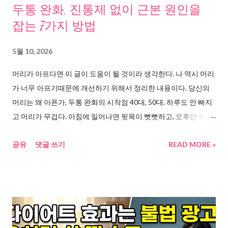
패턴 여러 연구 자료를 추적하다 보니, 한국인이 유독 위암에 취약
두통 완화, 진통제 없이 근본 원인을
한 이유에 일정한 패턴이 발견됐다. 첫 번째, 헬리코박터균이라는
잡는 7가지 방법
복병이다. 2026년 2월 중앙대 의대 연구팀이 686만 명의 빅데이터
를 분석한 결과 , 헬리코박터균 감염자는 비감염자보다 위암 발생
5월 10, 2026
위험이 6.4배 높았다. 위축성 위염 같은 중간 단계 없이도 균 자체
머리가 아프다면 이 글이 도움이 될 것이라 생각한다. 나 역시 머리
만으로 위암이 발생할 수 있다는 사실이 확인됐다. 한국 성인의 약
가 너무 아프기때문에 개선하기 위해서 정리한 내용이다. 당신의
44%가 이 균에 감염되어 있다. 두 번째, 한국인의 나트륨 과잉 섭취
머리는 왜 아픈가, 두통 완화의 시작점 40대, 50대. 하루도 안 빠지
다. 한겨레 건강 보도 에 따르면 한국인의 하...
고 머리가 무겁다. 아침에 일어나면 뒷목이 뻣뻣하고, 오후만 되면
관자놀이가 지끈거린다. 진통제 한 알로 넘기다가 어느 순간 한 달
공유
댓글 쓰기
READ MORE »
에 열 번 넘게 약을 먹고 있는 자신을 발견한다. 이 이야기, 남의 일
이 아니다. 연합뉴스 보도에 따르면 중년 여성 5명 중 3명이 만성
두통에 시달린다 는 조사 결과가 나왔다. 두통이 주로 발생하는 상
황 1위는 스트레스 발생(65%)이었다. 서울아산병원 질환백과에서
는 두통의 가장 흔한 원인이 정신적 스트레스와 근육 긴장 이라고
정리하고 있다. 서울대학교병원 건강정보에서도 두통은 일차성과