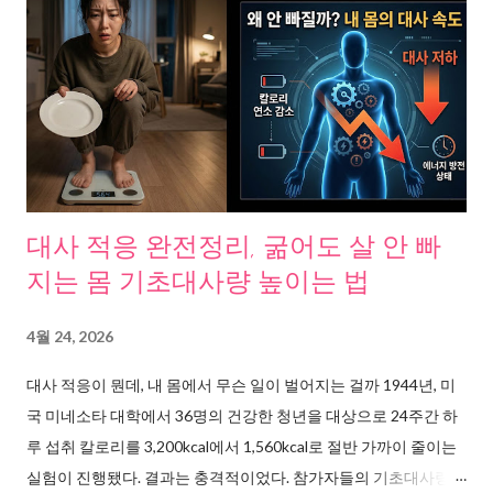
으로 보는 관절 통증의 진짜 원인 관절이 아픈 가장 큰 원인은 단순
하다. 연골이 닳는다. 연골은 뼈와 뼈 사이 충격을 흡수하는 쿠션 같
은 조직인데, 한번 닳으면 스스로 재생되지 않는다. 자생척추관절
연구소에 따르면 무릎관절염 환자가 매년 약 10만 명씩 증가하고
있으며, 주요 원인은 노화에 의한 관절 퇴행 이다. 여기에 생활 습관
이 겹친다. 경향신문 보도에 따르면 중년 여성의 경우 무리한 다이
어트로 인한 근손실이 퇴행성 관절염의 원인이 될 수 있다 는 분석
도 있다. 또한 쪼그려 앉기, 양반다리 같은 자세가 무릎 관절에 평소
대사 적응 완전정리, 굶어도 살 안 빠
보다 7배의 압박을 가한다는 사실도 확인된다. 연골이 닳는 속도는
지는 몸 기초대사량 높이는 법
빨라지는데, 채워주는 속도는 따라가지 못한다. 바로 이 간극에서
문제가 시작된다. “계란 껍질 안쪽에 답이 있었다고?” 연구 자료가
4월 24, 2026
말하는 것들 관절 통증 해결의 실마리를 찾기 위해 자료를 취합해
대사 적응이 뭔데, 내 몸에서 무슨 일이 벌어지는 걸까 1944년, 미
보니, 흥미로운 패턴이 발견됐다. 난각막이란 계란 껍질 안쪽에 붙
국 미네소타 대학에서 36명의 건강한 청년을 대상으로 24주간 하
어 있는 얇은 흰색 막이다. 이 막에는 인체 관절 연골의 구성 성분인
루 섭취 칼로리를 3,200kcal에서 1,560kcal로 절반 가까이 줄이는
콜라겐, 콘드로이친, 히알루론산, 엘라스틴, 글리코사미노글리칸
실험이 진행됐다. 결과는 충격적이었다. 참가자들의 기초대사량이
이 풍부하게...