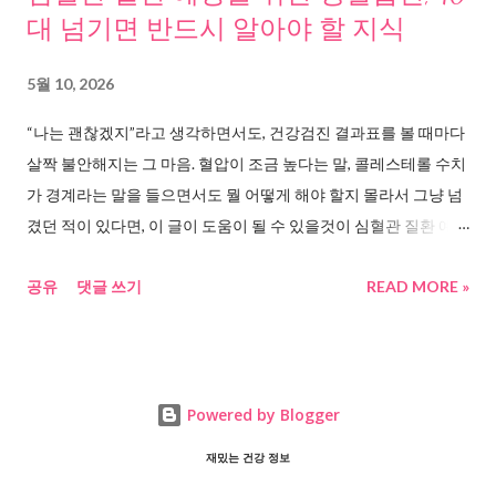
틴 분비가 급격히 떨어지고, 뇌는 이를 기근 상태로 인식한다. 식욕
대 넘기면 반드시 알아야 할 지식
은 폭발하고 에너지 소비는 줄어드는 방향으로 몸이 재세팅된다. (
대사성증후군과 렙틴 저항성, 엠디저널 ) 둘째, 갑상선 호르몬 T3
5월 10, 2026
감소다. 칼로리 제한이 지속되면 활성 갑상선 호르몬인 T3의 분비
“나는 괜찮겠지”라고 생각하면서도, 건강검진 결과표를 볼 때마다
가 줄어든다. T3는 세포 단위에서 에너지를 태우는 속도를 결정하
살짝 불안해지는 그 마음. 혈압이 조금 높다는 말, 콜레스테롤 수치
는 호르몬이다. T3가 줄...
가 경계라는 말을 들으면서도 뭘 어떻게 해야 할지 몰라서 그냥 넘
겼던 적이 있다면, 이 글이 도움이 될 수 있을것이 심혈관 질환 예방
을 위한 생활습관, 왜 지금 이 이야기를 꺼내야 하는가 당신의 심장
공유
댓글 쓰기
READ MORE »
은 지금 이 순간에도 쉬지 않고 뛴다. 1분에 60~100번. 하루에 약
10만 번. 그런데 이 심장이 어느 날 갑자기 멈출 수 있다는 사실, 알
고는 있지만 실감하기 어렵다. 2024년 통계청 발표에 따르면, 대한
민국 사망원인 2위가 심장 질환이다. 전체 사망자의 16.3%가 심뇌
혈관질환 으로 세상을 떠났다. 암은 5년을 싸울 시간이라도 있지
Powered by Blogger
만, 심혈관질환은 30일 안에 결정된다. 아니, 어떤 경우에는 단 몇
재밌는 건강 정보
분이다. 질병관리청 주간 건강과 질병 보고서에 의하면 2022년 심