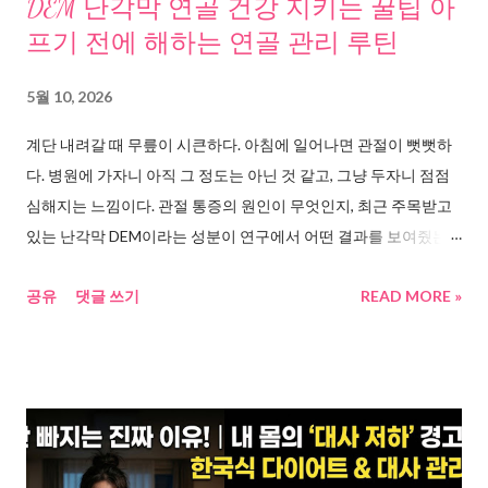
DEM 난각막 연골 건강 지키는 꿀팁 아
가 아니다. 치매 예방, 혈관 청소, 피부 노화 방지, 장 건강, 다이어트
프기 전에 해하는 연골 관리 루틴
까지. 이 기대들을 하나씩 추적해봤다. 기대 ① 치매 예방 스페인
PREDIMED-Plus 연구에서 55~75세 656명을 2년 추적한 결과, 엑
5월 10, 2026
스트라 버진 올리브오일을 꾸준히 섭취한 그룹의 인지 기능이 개
계단 내려갈 때 무릎이 시큰하다. 아침에 일어나면 관절이 뻣뻣하
선되었다. 장내 미생물 아들러크루치아가 장-뇌 축(gut-brain axis)
다. 병원에 가자니 아직 그 정도는 아닌 것 같고, 그냥 두자니 점점
을 통해 뇌를 보호 한다는 메커니즘이 Microbiome에 게재되었다.
심해지는 느낌이다. 관절 통증의 원인이 무엇인지, 최근 주목받고
기대 ② 혈관 건강 ...
있는 난각막 DEM이라는 성분이 연구에서 어떤 결과를 보여줬는
지, 어떤 루틴으로 관리해야 하는지를 공개된 자료만으로 정리해
공유
댓글 쓰기
READ MORE »
봤다. “어느 날 갑자기, 계단이 무서워졌다” 50대 초반 어느 아침이
었다. 무릎을 구부리는 순간, 뚝 소리가 났다. 아프진 않았다. 그런
데 묘하게 찜찜했다. 한국 건강보험심사평가원 자료에 따르면,
2023년 퇴행성 관절염 환자는 약 430만 명 이다. 이 중 50대부터
환자 수가 폭발적으로 증가하고, 65세 이상 고령층 4명 중 1명이
퇴행성 무릎 관절염 치료를 받고 있다 는 통계가 나왔다. 그냥 나이
탓이라고 넘기기엔, 숫자가 너무 크다. “왜 아픈 걸까” DEM 난각막