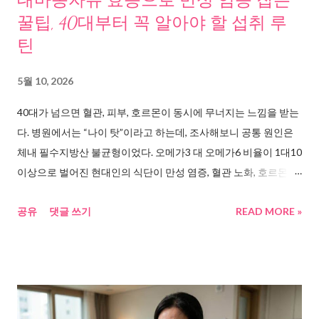
대마종자유 효능으로 만성 염증 잡는
충제 수요가 전년 대비 32% 증가했다. 국내 제약사 휴온스엔이 이
꿀팁, 40대부터 꼭 알아야 할 섭취 루
노시톨 브랜드를 인수할 정도로 시장이 커지고 있다. 전문의 코멘
틴
트도 실렸다. “인슐린 저항성에 영향이 있어 PCOS 환자, 당뇨 위험
환자, 임신 준비 중인 분에게 먹도록 하고 있다.” ( 인사이트코리아,
5월 10, 2026
2025.10.31 ) 차병원 서울역센터 블로그에도 관련 내용이 있다. 인
40대가 넘으면 혈관, 피부, 호르몬이 동시에 무너지는 느낌을 받는
슐린 저항성을 보였던 다낭성난소증후군 환자들이 미오이노시톨
다. 병원에서는 “나이 탓”이라고 하는데, 조사해보니 공통 원인은
을 섭취한 결과, 인슐린 저항성이 개선되면서 대...
체내 필수지방산 불균형이었다. 오메가3 대 오메가6 비율이 1대10
이상으로 벌어진 현대인의 식단이 만성 염증, 혈관 노화, 호르몬 교
란, 피부 장벽 손상을 동시에 일으키고 있었다. WHO 권장 황금비
공유
댓글 쓰기
READ MORE »
율에 가장 가까운 천연 오일로 주목받는 대마종자유의 효능을 둘
러싼 연구 자료를 모아서 정리해봤다. 긍정적 연구도 있고 아직 부
족한 부분도 있다. 둘 다 숨기지 않고 담았으니, 이 자료들을 보고
본인에게 맞는 판단을 내리는 데 도움이 되길 바란다. 문제 발견,
40대 넘으면 왜 갑자기 다 무너지는 걸까 어느 날부터 느꼈다. 아침
에 일어나면 손끝이 저리다. 피부는 겨울도 아닌데 건조하다. 생리