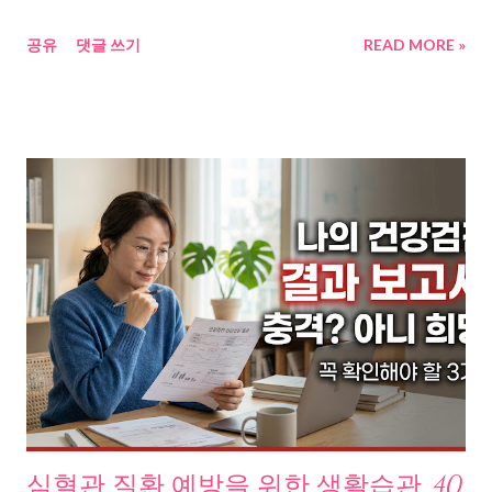
약 40%까지 떨어졌고, 체온이 내려갔으며, 심장 박동수도 분당 55
공유
댓글 쓰기
READ MORE »
회에서 35회로 급감했다. 단순히 에너지가 적게 들어오니까 적게
쓴다는 수준이 아니었다. 몸 전체가 절전 모드로 전환된 것이다. (
미네소타 기아 실험 상세, 나무위키 ) 그런데 더 소름 돋는 건 2016
년에 발표된 연구다. 미국 NIH 연구팀이 TV 다이어트 프로그램
The Biggest Loser 참가자 14명을 6년간 추적했다. 참가자들은 방
송 당시 평균 58kg을 감량했지만, 6년 뒤 대부분 체중이 다시 늘어
있었다. 문제는 이것이다. 체중이 돌아왔는데도 기초대사량은 하
루 평균 약 500kcal나 낮은 상태로 유지되고 있었다. 같은 체중의
다른 사람보다 하루에 밥 한 공기 반을 덜 먹어도 살이 찌는 몸이 된
것이다. ( Persistent metabolic adaptation 6 years after The
Biggest Loser competition, NIH PubMed Central ) 왜 이런 일이
생기는가, 대사 적응의 생물학적 경로 여러 자료를 취합해 보니, 대
사 적응은 단일 원인이 아니라 여러 경로가 동시에 작동하는 복합
현상이었다. 첫째, 렙틴 급감이다. 지방세포에서 분비되는 호르몬
렙틴은 뇌에 에너지 충분하다는 신호를 보낸다. 체지방이 줄면 렙
심혈관 질환 예방을 위한 생활습관, 40