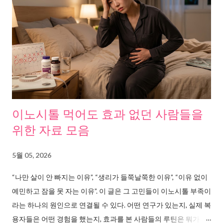
증가는 에너지 소비 감소보다 “미성숙 지방세포의 분화” 때문이라
고 보도했다. 결국, 적게 먹는다고 해결되는 문제가 아니다. 파라다
이스그레인이 주목받는 이유, 중년 내장지방의 원인을 추적하다
문제의 핵심은 백색지방이다. 우리 몸에는 두 종류의 지방이 있다.
에너지를 저장만 하는 백색지방, 에너지를 태워서 열로 바꾸는 갈
색지방. 중년이 될수록 갈색지방은 줄고, 백색지방이 내장 주변에
쌓인다. 이 내장지방은 단순히 보기 싫은 수준이 아니다. 조선일보
에 따르면, 내장지방은 당뇨, 심장질환, 뇌졸중 위험을 높이는 뱃속
이노시톨 먹어도 효과 없던 사람들을
시한폭탄이다. 의학신문 은 폐경 후 여성에서 에스트로겐 감소로
위한 자료 모음
복부 내장지방이 급증하며 심혈관질환 위험이 더 커진다는 국내
연구를 보도했다. 그러니까 중년의 뱃살은 단순한 미용 문제가 아
5월 05, 2026
니라 건강 경고 신호다. 논문과 연구가 말하는 것들, 사실만 정리했
“나만 살이 안 빠지는 이유”, “생리가 들쭉날쭉한 이유”, “이유 없이
다 이 문제를 파고들다 보니, 흥미로운 연구들이 나왔다. 몇 가지를
예민하고 잠을 못 자는 이유”. 이 글은 그 고민들이 이노시톨 부족이
취합해봤다. 백색지방에서 갈색지방으로의 전환에 대한 연구 흐름
라는 하나의 원인으로 연결될 수 있다. 어떤 연구가 있는지, 실제 복
을 보면 이렇다. 사이언스타임즈 는 백색지방을 갈색지방으로 전
용자들은 어떤 경험을 했는지, 효과를 본 사람들의 루틴은 뭐가 달
환시키는 기술이 이미 연구 단계에 있다고 보도했다. ...