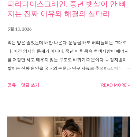
파라다이스그레인, 중년 뱃살이 안 빠
지는 진짜 이유와 해결의 실마리
5월 10, 2026
먹는 양은 줄었는데 배만 나온다. 운동을 해도 허리둘레는 그대로
다. 이건 의지의 문제가 아니다. 중년 이후 몸속 백색지방이 에너지
를 저장만 하고 태우지 않는 구조로 바뀌기 때문이다. 내장지방이
쌓이는 진짜 원인을 국내외 논문과 연구 자료로 추적하고, 백색지
방을 갈색지방으로 전환시키는 데 주목받고 있는 파라다이스그레
공유
댓글 쓰기
READ MORE »
인의 핵심 성분 6-파라돌에 대한 임상 결과를 정리해봤다. 먹는 양
은 줄었는데, 왜 배만 나올까 40대가 넘으면 이상한 일이 벌어진다.
밥도 덜 먹고, 간식도 줄였는데 허리둘레는 오히려 늘어난다. 이건
게으름이 아니다. 몸의 구조가 바뀌고 있는 거다. 연합뉴스 보도 에
따르면, 미국 예일대·독일 본대학 공동연구팀은 중년 이후 지방 세
포 내 염증 반응이 복부지방 축적의 핵심 원인이라는 사실을 밝혀
냈다. 동아일보 는 한국 연구진의 결과를 인용해, 중년기 내장지방