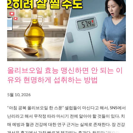
이차성으로 나뉘며, 일차성 두통에는 편두통, 긴장성두통, 군발두
통이 포함된다 고 설명한다. 두통 완화를 막는 진짜 원인, 세 가지
패턴을 발견했다 여러 기사와 연구자료를 취합해보니, 반복되는
두통에는 공통된 패턴이 보였다. 첫 번째는 근육 긴장이다. 서울대
학교병원 긴장성 두통 정보 에 따르면, 긴장성 두통은 두피 주변 근
육이 지속적으로 수축하면서 발생한다. 키보드 작업, 스마트폰 사
용, 장시간 같은 자세가 원인이다. 헬스뉴스 기사 에서도 중년에 발
생하는 긴장형 두통의 주요 원인으로 스트레스와 운동 부족을 지
목했다. 두 번째는 마그네슘 결핍이다. 하이닥 보도 에 따르면, 체내
올리브오일 효능 맹신하면 안 되는 이
마그네슘 수치가 낮으면 스트레스 대처 능력이 떨어지고 근육 이
유와 현명하게 섭취하는 방법
완이 제대로 되지 않아 두통으로 이어진다. 편두통 환자의
30~50%가 마그네슘 부족이라는 연구 결과도 있다. 세 번째는 불
5월 10, 2026
규칙한 수면이다. 한양대병원 연구팀이 15년간 한국인 수면 패턴
“아침 공복 올리브오일 한 스푼” 셀럽들이 마신다고 해서, SNS에서
을 관찰한 결과 , 불규칙한 수면이 심혈관 질환은 물론 만성 두통의
난리라고 해서 무작정 따라 마시기 전에 알아야 할 것들이 있다. 치
트리거가 된다는 사실이 확인됐다. 수면 부족도, 과도한 수면도 두
매 예방과 혈관 건강에 대한 연구 근거는 실제로 존재한다. 장 건강
통을 유발한다. 원인별 해결법 여러 논문과 연구자료를 조합해보
개선은 후기에서 가장 빠르게 체감되는 효과다. 하지만 “먹으면 살