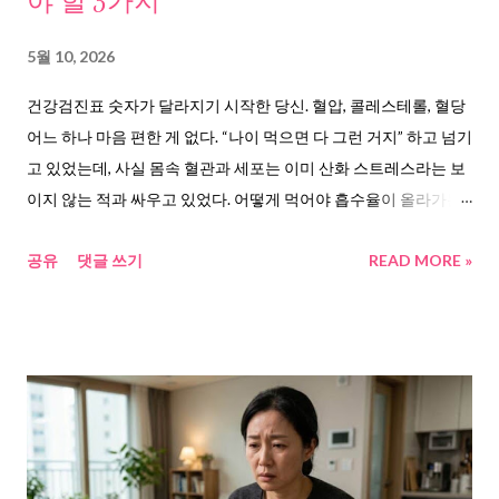
야 할 5가지
한발 더 나가 “90%가 식단, 운동, 금연으로 예방 가능” 하다고 발표
했다. 이 숫자가 의미하는 건 단순하다. 유전이 아니라, 오늘 내가
5월 10, 2026
뭘 먹고, 얼마나 움직이고, 몇 시에 자느냐의 문제라는 것이다. 실제
건강검진표 숫자가 달라지기 시작한 당신. 혈압, 콜레스테롤, 혈당
로 그 위기를 겪어본 사람들의 이야기 개그맨 이경규 씨는 2013년
어느 하나 마음 편한 게 없다. “나이 먹으면 다 그런 거지” 하고 넘기
녹화 도중 급성 심근경색으로 스텐트 시술 을 받았...
고 있었는데, 사실 몸속 혈관과 세포는 이미 산화 스트레스라는 보
이지 않는 적과 싸우고 있었다. 어떻게 먹어야 흡수율이 올라가는
지, 어떤 사람은 주의해야 하는지, 긍정적 연구뿐 아니라 부정적 연
공유
댓글 쓰기
READ MORE »
구까지 함께 정리해보았습니다. 토마토 효능이 중년에게 절실한
이유, 몸이 보내는 신호를 무시하고 있었다 40대 중반. 건강검진표
를 받아든 순간, 숫자가 달라져 있다. 콜레스테롤 수치, 혈압, 혈당.
하나둘 경고등이 켜진다. “나는 괜찮겠지” 하던 마음이 흔들리기
시작하는 시기다. 대한민국 중년 10명 중 3명 이상이 고혈압을 갖
고 있고, 50~70대가 동맥경화증 전체 환자의 83%를 차지 한다는
통계가 있다. 혈관은 소리 없이 딱딱해지고, 세포는 매일 산화 스트
레스에 시달린다. 문제는 이걸 대부분 “나이 탓”으로 넘긴다는 거