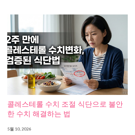
문제는 어디서 시작되는 걸까 질병관리청 국가건강정보포털 에 따
르면, 변비란 주 3회 미만의 배변, 딱딱한 변, 불완전한 배변감, 과도
한 힘주기 등이 6개월 전부터 시작되어 지난 3개월 동안 지속되는
상태다. 전 인구의 5~20%가 호소할 만큼 흔하고, 나이 들수록 빈도
가 올라간다. 조선일보 보도 에 의하면, 65세 이상 만성 변비 유병
률은 30~40%다. 중앙일보 기사 에서도 국내 변비 환자 수가 최근
5년 새 약 13% 늘었고, 40대 이상이 30%를 차지한다고 전했다. 수
치를 보니, 이건 나이 탓만이 아니었다. 왜 이렇게 됐을까, 변비의
진짜 원인을 파헤쳐 봤다 여러 자료를 취합해 보니, 원인이 한두 가
지가 아니다. 하지만 패턴은 보였다. 한국영양학회지 논문 에서는
식이섬유 섭취 부족을 변비의 1차적 원인으로 꼽았다. KCI 등재 논
문, 여대생 변비 관련 식습관 연구 에서도 수분 섭취량 감소, 과일과
채소 섭취 빈도 저하, 불규칙한 식사가 변비군에서 공통적으로 나
콜레스테롤 수치 조절 식단으로 불안
타났다. 분당서울대학교병원 건강정보 에서는 육식 위주 식습관과
한 수치 해결하는 법
스트레스가 장내 유해균 증식을 촉진시켜 장 환경의 균형을 깨뜨
린다고 설명했다. 정리해 보면 이렇다. 적게 먹는 섬유질, 부족한 수
5월 10, 2026