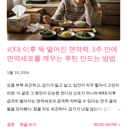
간격암이다. 그리고 간격암 환자의 44%가 예후가 나쁜 암으로 진
단된다. 정규 검진에서 발견된 경우 27%보다 훨씬 높다. 특히 40대
에서 49세 사이에서 이 위험이 가장 컸다. ( 연합뉴스, 정규 검진 사
이에 진단된 유방암 예후 나쁘다 ) 또 하나. 서울아산병원 자료를
보면, 유방 종괴 즉 멍울 발견의 약 80%는 본인이 우연히 발견한 경
우다. 나머지 20%만 검진에서 걸린다. ( 서울아산병원, 유방암 자
40대 이후 뚝 떨어진 면역력, 8주 만에
가검진 ) 정리하면 이런 그림이 나온다. 검진만으로는 100%를 커
면역세포를 깨우는 루틴 만드는 방법
버할 수 없다. 그 빈틈 사이에서 암이 자란다. 그리고 그 빈틈을 실
제로 메우고 있는 건, 본인의 손이다. 문제 원인, 왜 이런 빈틈이 생
5월 10, 2026
기나 원인을 추적하니 세 가지가 겹쳐 있었다. 첫째, 한국인의 유방
요즘 부쩍 피곤하고, 감기가 달고 살고, 입안이 자꾸 헐어서 고민이
구조 자체가 검진에 불리하다. 한국 여성의 70%에서 80%가 치밀
라면. 이 글은 그 원인이 단순한 컨디션 난조가 아니라 40대 이후
유방이다. 유방 조직의 밀도가 높아서 X선 촬영인 유방촬영술만으
급격히 떨어지는 면역세포의 공격력 저하일 수 있다는 연구 결과
로는 정상 조직과 종양 구분이 어렵다. ...
들을 모아봤다. 잠을 자도 피곤하다. 감기가 낫질 않는다. 입안이 또
헐었다. 이 세 가지가 동시에 반복된다면. 단순한 컨디션 난조가 아
공유
댓글 쓰기
READ MORE »
닐 수 있다. 분당서울대학교병원 면역력 안내 에 따르면, 면역력 저