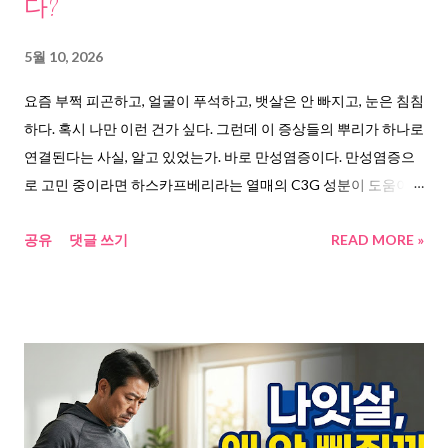
다?
면 이 공격력, 어디서 다시 끌어올릴 수 있을까. 원인 1. 장이 무너지
면 면역의 70%가 흔들린다 여러 연구를 모아보니, 하나의 공통 키
5월 10, 2026
워드가 계속 등장했다. 바로 장이다. 한겨레 건강 섹션(2025.10.06)
요즘 부쩍 피곤하고, 얼굴이 푸석하고, 뱃살은 안 빠지고, 눈은 침침
에 따르면, 성인 참가자를 세 그룹으로 나눠 8주간 식단 실험을 한
하다. 혹시 나만 이런 건가 싶다. 그런데 이 증상들의 뿌리가 하나로
결과, 발효식품군에서 면역 ...
연결된다는 사실, 알고 있었는가. 바로 만성염증이다. 만성염증으
로 고민 중이라면 하스카프베리라는 열매의 C3G 성분이 도움이
될 것이다. 한번 읽어보고 판단해보시길. 하스카프베리를 찾게 되
공유
댓글 쓰기
READ MORE »
는 진짜 이유, 몸이 보내는 신호 40대 중반을 넘기면 몸이 달라진
다. 아침에 일어나도 개운하지 않다. 관절이 뻣뻣하고, 눈이 침침하
고, 뱃살은 줄지 않는다. 이게 단순한 피로가 아니었다. 질병관리청
이 발간한 「2025 만성질환 현황과 이슈」 에 따르면, 2024년 만
성질환으로 인한 사망은 28.2만 명. 전체 사망 원인의 78.8%가 만
성질환이다. 고혈압, 당뇨, 이상지질혈증, 비만, 치매까지 중년 이후
찾아오는 질환의 뿌리에는 공통된 원인이 하나 있다. 하스카프베
리가 주목받는 원인, 만성염증이라는 보이지 않는 적 KBS 보도에