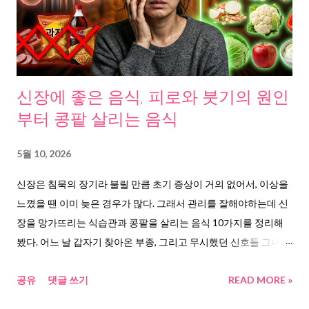
다. 촬영과 동시에 뇌혈관 폐색이 확인됐고, 약 1시간 30분 만에 혈
전 제거 시술이 끝났다. 큰 후유증 없이 회복했다. 두 번째. 울릉도
에서 이송된 66세 환자. 다른 의료기관에서 먼저 식중독으로 의심
했다. 그런데 포항세명기독병원 의료진이 증상의 미묘한 차이를
잡아냈고, CT를 시행했다. AI가 뇌경색을 확인했다. 자칫 “장염이
신장에 좋은 음식, 피로와 붓기의 원인
니 수액 맞고 쉬세요”로 끝날 뻔한 상황에서 골든타임을 지킨 것이
부터 콩팥 살리는 음식
다. 왜 식중독이랑 헷갈리는 걸까 뇌경색 초기 증상이 의외로 소화
기 증상과 겹친다. 구토, 어지러움, 식은땀, 메스꺼움. 특히 소뇌나
5월 10, 2026
뇌간 쪽에 경색이 오면 마비보다 어지러움과 구토가 먼저 나타난
신장은 침묵의 장기라 불릴 만큼 초기 증상이 거의 없어서, 이상을
다. 밥 먹고 체한 건지, 뇌가 보내는 경고인지 구분이 안 된다. 대한
느꼈을 땐 이미 늦은 경우가 많다. 그래서 관리를 잘해야하는데 신
뇌졸중학회 에서 제시하는 자가 체크법이 있다. “이웃손발시선”이
장을 망가뜨리는 식습관과 콩팥을 살리는 음식 10가지를 정리해
라고 부른다. “이” 하고 웃어보기. 입꼬리가 한쪽만 올라가면 ...
봤다. 어느 날 갑자기 찾아온 부종, 그리고 무시했던 신호들 그녀는
평범한 30대 직장인이었다. 매일 아침 커피 한 잔, 점심은 짠 국물
공유
댓글 쓰기
READ MORE »
가득한 찌개, 저녁은 배달 음식. 특별히 아픈 곳도 없었다. 그런데
어느 날, 아침에 눈이 퉁퉁 부어 있었다. 발목도 뻑뻑했다. “어제 라