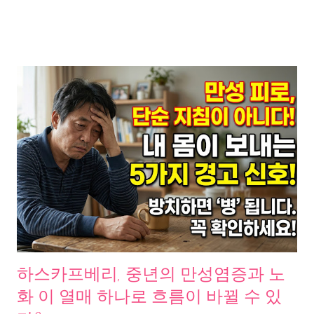
하의 원인은 노화, 수면 부족, 과로, 스트레스, 비만, 급격한 온도 변
화 등 매우 다양하다. 그런데 여기서 하나 흥미로운 사실이 발견된
다. 이 증상들, 대부분 40대 이후에 집중적으로 몰린다는 거다. 그
냥 나이 탓일까. 아니면, 지금 내 밥상이 보내는 신호일까. 면역력
강화 음식에 대한 기사와 연구, 실제 후기들을 모아 분석해봤다. 발
견한 패턴이 꽤 흥미롭다. 면역력 강화 음식보다 먼저, “왜 40대부
터 무너지는가” 중앙일보가 보도한 NK세포 활성도 연구 에 따르
면, 우리 몸의 면역 핵심 세포인 NK세포(자연살해세포)의 활성도
는 20대에 최고치를 찍는다. 그리고 60대에는 절반으로 뚝 떨어진
다. 80대에는 3분의 1 수준이다. 동아일보 보도에 따르면, 국내 성
인 284명 대상 측정 결과 건강한 성인의 NK세포 활성도는
725.61pg/mL인 반면, 췌장암 환자는 106.2pg/mL로 7배 이상 차이
를 보였다. NK세포 활성도가 낮은 그룹은 체내 염증 수치가 높았
고, 일본 40대 이상 3,625명 대상 연구에서는 NK세포 활성도가 낮
하스카프베리, 중년의 만성염증과 노
은 군의 암 발병률이 여성 기준 2배 높았다. 즉, 나이가 들면서 면역
화 이 열매 하나로 흐름이 바뀔 수 있
세포의 수가 줄어드는 게 아니라 공격력이 떨어지는 것이다. 그러