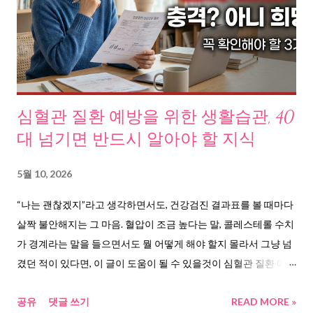
단순히 어지러운 게 아니다. 질병관리청 국가건강정보포털 에 따
르면, 빈혈은 적혈구 또는 혈색소가 정상치보다 낮아진 상태다. 그
자체도 문제지만, 다른 심각한 질병의 신호일 수 있다는 게 더 무섭
다. 빈혈은 왜 생기는 걸까, 빈혈 예방 및 치료법의 출발점 원인을
취합해보니 크게 세 갈래로 나뉜다. 첫째, 철분이 부족하다. 가장 흔
한 형태다. 여성 5명 중 1명, 임산부의 절반에서 발견된다. 매달 생
심혈관 질환 예방을 위한 생활습관, 40
리로 혈액이 빠져나가고, 식사에서 철분 섭취가 부족하면 몸은 혈
대 넘기면 반드시 알아야 할 지식
색소를 만들 재료가 없다. 서울아산병원 질환백과 에 상세한 설명
이 있다. 둘째, 비타민 B12와 엽산이 부족하다. 적혈구를 만들려면
5월 10, 2026
철분만으로는 안 된다. 엽산과 비타민 B12가 함께 있어야 건강한
“나는 괜찮겠지”라고 생각하면서도, 건강검진 결과표를 볼 때마다
적혈구가 생성된다. 서울대학교병원 의학정보 에서 이 내용을 확
살짝 불안해지는 그 마음. 혈압이 조금 높다는 말, 콜레스테롤 수치
인할 수 있다. 셋째, 만성질환이나 출혈이 숨어 있다. 위궤양, 대장
가 경계라는 말을 들으면서도 뭘 어떻게 해야 할지 몰라서 그냥 넘
용종, 암 같은 질환이 원인인 경우도 있다. ...
겼던 적이 있다면, 이 글이 도움이 될 수 있을것이 심혈관 질환 예방
을 위한 생활습관, 왜 지금 이 이야기를 꺼내야 하는가 당신의 심장
공유
댓글 쓰기
READ MORE »
은 지금 이 순간에도 쉬지 않고 뛴다. 1분에 60~100번. 하루에 약