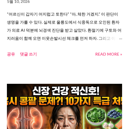
5월 10, 2026
는 허위청구 사례를 적발했었다. 2025년 12월, 정부가 공식적으로
“어르신이 갑자기 어지럽고 토한다” “아, 체한 거겠지.” 이 판단이
도수치료를 관리급여 대상으로 선정했고, 의협은 “헌법소원까지
생명을 가를 수 있다. 실제로 울릉도에서 식중독으로 오인된 환자
가겠다”고 맞섰다. 2026년 2월 19일 관리급여가 시행됐고, 4월 20
가 의료 AI 덕분에 뇌경색 진단을 받고 살았다. 환절기에 구토와 어
일 “횟수 초과 시 임의비급여” 검토 소식까지 나온 것이다. 결국 실
지러움이 함께 오면 이웃손발시선 체크를 먼저 하자. 그리고 이 변
손보험...
화의 흐름은 의료 AI 산업의 성장이라는 투자 기회와도 연결될수
공유
댓글 쓰기
READ MORE »
도 있다. 뇌경색 초기 증상을 식중독으로 착각하면 벌어지는 일
2026년 4월 9일. 울릉도에서 경북 포항세명기독병원으로 이송된
66세 환자. 처음 진단은 식중독이었다. 구토, 어지러움, 의식 저하.
누가 봐도 체한 것 같았다. 그런데 의료진이 CT를 돌리자, AI가 다
른 답을 내놨다. 뇌경색. 그 몇 분의 판단 차이가 이 어르신의 인생
을 갈랐다. 도대체 무슨 일이 있었나 경북 포항세명기독병원에서
벌어진 일이다. 두 명의 환자가 있었다. 첫 번째는 부산에서 포항을
방문한 61세 남성. 갑작스러운 의식 저하로 응급실에 실려 왔고, 상
태는 빠르게 나빠지고 있었다. 의료진은 CT를 찍으면서 동시에 AI
기반 뇌 영상 솔루션 에이뷰 뉴로캐드(AVIEW NeuroCAD)를 돌렸