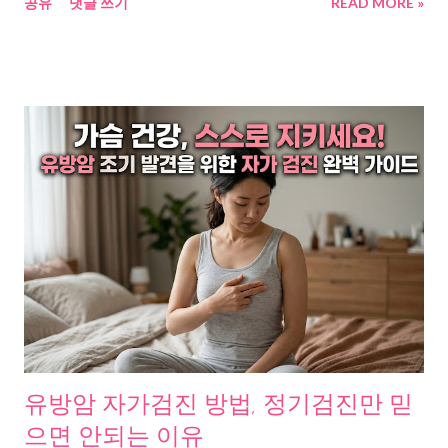
공유
댓글 쓰기
READ MORE »
지, 그리고 생존율 90%와 10%를 가르는 단 하나의 차이가 무엇인
지를 보여준다. 읽고 난 뒤 내시경을 예약할지, 식습관을 바꿀지, 아
무것도 하지 않을지는 오롯이 당신의 판단이고 판단에 도움이 되
는 정보를 공유해본다. “나는 괜찮겠지” 하다가 놓치는 위암초기증
상의 진실 속이 더부룩하다. 밥 먹고 나면 좀 쓰리다. 그런데 그게
전부다. 배우 장진영은 2008년 건강검진 후 위암 선고를 받았다.
투병 1년, 37세에 세상을 떠났다. 2025년 7월에는 배우 강서하가
위암 투병 끝에 31세의 나이로 사망 했다. “진통제로 버텼다”는 소
속사의 말이 남았다. 둘 다 젊었다. 둘 다 초기에 뚜렷한 증상이 없
었다. 국가암정보센터 자료 에 따르면, 위암 환자의 80% 이상이 초
기 무증상이다. 증상이 나타나도 속쓰림, 소화불량 정도라 위염으
로 오해하고 넘긴다. 그 사이 암은 자란다. 조기 발견 시 5년 생존율
은 90에서 95%. 4기에 발견되면 약 10%. 같은 병인데 결과가 이렇
게 갈린다. 한국인만 유독 위암에 약한 이유, 데이터로 보니 보이는
패턴 여러 연구 자료를 추적하다 보니, 한국인이 유독 위암에 취약
유방암 자가검진 방법, 정기검진만 믿
한 이유에 일정한 패턴이 발견됐다. 첫 번째, 헬리코박터균이라는
으면 안되는 이유