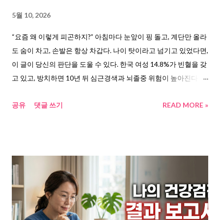
있다는 뜻이다. 스웨덴 예테보리 대학 연구(2000) 를 보면, 비타민
5월 10, 2026
C 100mg을 함께 섭취했을 때 철분 흡수율이 67% 증가했다. 반면
헬스조선 기사 에서 인용된 연구에 따르면 식...
“요즘 왜 이렇게 피곤하지?” 아침마다 눈앞이 핑 돌고, 계단만 올라
도 숨이 차고, 손발은 항상 차갑다. 나이 탓이라고 넘기고 있었다면,
이 글이 당신의 판단을 도울 수 있다. 한국 여성 14.8%가 빈혈을 갖
고 있고, 방치하면 10년 뒤 심근경색과 뇌졸중 위험이 높아진다는
연구 결과가 실제로 존재한다. 빈혈이 왜 생기는지, 어떤 연구들이
공유
댓글 쓰기
READ MORE »
있는지, 어떻게 루틴을 잡아야 하는지, 그리고 어떤 영양제 조합이
효과적인지를 모아봤다. 이 글을 보고 빈혈 관련하여 고민이 있는
사람들이 도움이 되었으면 한다. 이미 시작된 빈혈, 빈혈 예방 및 치
료법이 필요한 순간 아침에 일어났는데 눈앞이 핑 돈다. 계단 오르
는데 숨이 찬다. 손발이 차갑고, 얼굴이 하얗다는 소리를 자주 듣는
다. “나이 들면 원래 그렇지” 하고 넘긴다. 그런데 이게 빈혈이었다.
질병관리청의 2023년 국민건강통계 에 따르면, 10세 이상 여성의
빈혈 유병률은 14.8%다. 남성(3.3%)의 약 4.5배. 특히 40대 여성 진
료인원이 가장 높다는 건강보험심사평가원 자료 도 있다. 빈혈은