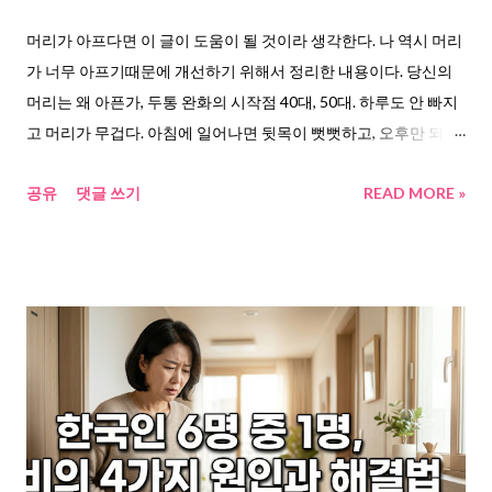
히 제한하며, 칼륨과 인 섭취를 조절하는 것이다. 한마디로, 우리가
머리가 아프다면 이 글이 도움이 될 것이라 생각한다. 나 역시 머리
무심코 먹는 짠 음식과 가공식품이 신장을 매일 조금씩 갉아먹고
가 너무 아프기때문에 개선하기 위해서 정리한 내용이다. 당신의
있었던 셈이다. 여기서 주목할 연구가 있다. 세브란스병원 연구팀
머리는 왜 아픈가, 두통 완화의 시작점 40대, 50대. 하루도 안 빠지
(가정의학과 이지원 교수)은 만성 콩팥병 환자의 식이섬유와 식물
고 머리가 무겁다. 아침에 일어나면 뒷목이 뻣뻣하고, 오후만 되면
성 단백질 ...
관자놀이가 지끈거린다. 진통제 한 알로 넘기다가 어느 순간 한 달
공유
댓글 쓰기
READ MORE »
에 열 번 넘게 약을 먹고 있는 자신을 발견한다. 이 이야기, 남의 일
이 아니다. 연합뉴스 보도에 따르면 중년 여성 5명 중 3명이 만성
두통에 시달린다 는 조사 결과가 나왔다. 두통이 주로 발생하는 상
황 1위는 스트레스 발생(65%)이었다. 서울아산병원 질환백과에서
는 두통의 가장 흔한 원인이 정신적 스트레스와 근육 긴장 이라고
정리하고 있다. 서울대학교병원 건강정보에서도 두통은 일차성과
이차성으로 나뉘며, 일차성 두통에는 편두통, 긴장성두통, 군발두
통이 포함된다 고 설명한다. 두통 완화를 막는 진짜 원인, 세 가지
패턴을 발견했다 여러 기사와 연구자료를 취합해보니, 반복되는
두통에는 공통된 패턴이 보였다. 첫 번째는 근육 긴장이다. 서울대