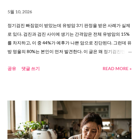
복병이다. 2026년 2월 중앙대 의대 연구팀이 686만 명의 빅데이터
를 분석한 결과 , 헬리코박터균 감염자는 비감염자보다 위암 발생
5월 10, 2026
위험이 6.4배 높았다. 위축성 위염 같은 중간 단계 없이도 균 자체
정기검진 빠짐없이 받았는데 유방암 3기 판정을 받은 사례가 실제
만으로 위암이 발생할 수 있다는 사실이 확인됐다. 한국 성인의 약
로 있다. 검진과 검진 사이에 생기는 간격암은 전체 유방암의 15%
44%가 이 균에 감염되어 있다. 두 번째, 한국인의 나트륨 과잉 섭취
를 차지하고, 이 중 44%가 예후가 나쁜 암으로 진단된다. 그런데 유
다. 한겨레 건강 보도 에 따르면 한국인의 하...
방 멍울의 80%는 본인이 먼저 발견한다. 이 글은 왜 정기검진만으
로 부족한지, 그 빈틈을 매월 3분 자가검진으로 어떻게 메울 수 있
공유
댓글 쓰기
READ MORE »
는지를 정리해본다. 검진 받았는데 왜 나한테 이런 일이 생긴 걸까
한 블로거의 엄마 이야기가 있다. 정기검진 빠진 적 없는 분이었다.
그런데 어느 날 샤워 중 가슴에 단단한 멍울이 만져졌다. 병원에 갔
다. 8개월 전 검진에서는 이상 없음이었는데, 3기 판정을 받았다.
주치의는 이렇게 말했다고 한다. 8개월 전 검진 때 암의 씨앗이라
도 보였다면 이미 늦었을 것이라고. 그만큼 진행이 빠른 유형이었
다는 뜻이다. 이 사례를 보고 찾아보니, 이런 경우가 생각보다 흔했
다. 연합뉴스 보도에 따르면, 정규 검진 사이에 발생하는 유방암을
간격암(Interval Cancer)이라 부른다. 전체 유방암의 약 15%가 이