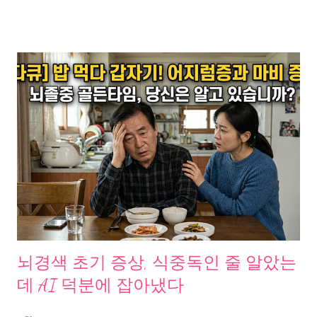
도나도 하게 방치한 게 문제였긴 함”이라는 반응이 올라왔고, 한편
에서는 “도수치료 50회 넘게 청구했다가 보험사기 조사받은 사례
가 있었다”는 글이 공유되며 뜨거운 논쟁이 벌어졌다. 10만 원짜리
가 4만 원? 가격이 반 토막 난 구조 지금까지 도수치료는 병원이 마
음대로 가격을 정할 수 있었다. 같은 치료인데 어떤 병원은 8만 원,
어떤 병원은 15만 원을 받았다. “부르는 게 값”이라는 말이 괜히 나
온 게 아니었다. 건강보험심사평가원 의료행위전문평가위원회에
서는 이 가격을 회당 4만 원에서 4만 3천 원 선으로 잠정 결정했다.
기존 10만 원대에서 반 이하로 떨어지는 셈이다. 대한개원의협의
회는 “일반 마사지도 5만 원인데 전문 의료행위인 도수치료가 4만
원이라니, 의료 사망선고”라며 즉각 철회를 요구했다. 소셜미디어
에서도 “마사지보다 싼 도수치료라니 의사들이 가만있겠냐”는 반
응이 쏟아졌다. 왜 정부가 갑자기 칼을 빼들었을까 이건 갑자기 나
뇌경색 초기 증상, 식중독인 줄 알았는
온 이야기가 아니었다. 2024년 11월, 한겨레가 “실손보험 믿고 ‘툭
데 AI 덕분에 잡아냈다
하면 도수치료’…과잉진료 손본다”를 단독 보도했다. 같은 시기 금
융감독원은 도수치료 1인당 최대 94건 청구, 최대 4,350만 원이라