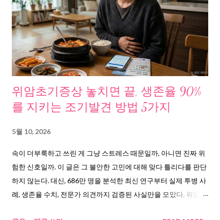
다. 그래서 “토마토 효능”을 검색하게 된다. 혈관, 혈압, 암, 노화 전
부 한 단어에 엮여 있다. 토마토 효능의 핵심, 라이코펜이라는 물질
이 중년 몸속에서 벌어지는 일 중년의 몸에서 가장 먼저 무너지는
곳은 혈관이다. 서울대학교병원 의학정보 에 따르면, 동맥경화는
혈관 중간층에 퇴행성 변화가 일어나 탄성이 줄어드는 노화 현상
이다. 여기에 고혈압, 고지혈증, 흡연, 비만이 겹치면 혈관은 더 빠
르게 좁아진다. 원인은 결국 산화 스트레스다. 활성산소가 세포를
위암초기증상 놓치면 끝, 생존율 90%
공격하고, 혈관 내벽을 손상시키고, 염증을 만든다. 이 산화 스트레
를 지키는 조기발견 방법 5가지
스를 억제하는 대표적 물질이 바로 토마토의 라이코펜이다. 분당
서울대학교병원 건강정보 에서도 “토마토의 라이코펜은 활성산소
5월 10, 2026
를 감소시켜 세포의 젊음을 유지하는 데 큰 도움이 된다”고 밝히고
속이 더부룩하고 쓰린 게 그냥 스트레스 때문일까, 아니면 진짜 위
있다. 연구자료가 말하는 것들, 숫자로 확인된 사실만 정리했다 여
험한 신호일까. 이 글은 그 불안한 고민에 대해 맞다 틀리다를 판단
러 기관의 연구 결과를 취합해보니, 흥미로운 패턴이 발견됐다. 이
하지 않는다. 대신, 686만 명을 분석한 최신 연구부터 실제 투병 사
란 이스파한대학 연구팀 이 국제학술지에 발표한 메타 분석 결과,
례, 생존율 수치, 전문가 의견까지 검증된 사실만을 모았다. 위암초
라이코펜 섭취가 암 발생...
기증상이 왜 80%가 무증상인지, 한국인이 왜 유독 위암에 취약한