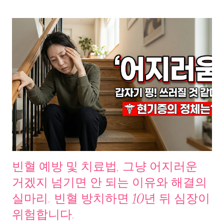
로, 대체 어디서 오는 걸까 철분이 부족해지면 헤모글로빈 생산이
줄어든다. 헤모글로빈은 폐에서 산소를 받아 온몸으로 나르는 역
할을 한다. 이게 부족하면? 몸 구석구석에 산소가 못 간다. 그래서
피곤하고, 어지럽고, 집중이 안 된다. 서울대학교병원 의학정보 에
따르면, 철 결핍의 원인은 크게 세 가지다. 철분 소실 증가. 월경 과
다, 위궤양, 치질 등 만성적인 출혈이 원인이다. 철분 필요량 급증.
임산부, 성장기 청소년은 몸이 요구하는 철분이 확 늘어난다. 섭취
와 흡수 부족. 채식 위주 식단, 과도한 다이어트, 가공식품 중심 식
사가 여기에 해당한다. 연합뉴스 보도 에 따르면 한국인 중 철 섭취
가 부족한 사람은 56.4%에 달한다. 10년간 영양 섭취 부족 인구가
2배로 늘었다는 분석도 나왔다. 점점 적게 먹고, 먹더라도 흡수를
방해하는 식습관이 겹친 결과라는 것이다. 연구와 자료가 말하는
빈혈 예방 및 치료법, 그냥 어지러운
사실들 이 문제를 조합해보니, 몇 가지 흥미로운 패턴이 발견되었
거겠지 넘기면 안 되는 이유와 해결의
다. 대한내과학회지에 게재된 철결핍빈혈 치료 논문 에 따르면, 국
실마리. 빈혈 방치하면 10년 뒤 심장이
내 철결핍빈혈 유병률은 가임기 여성에서 11.5%로, 남성(0.7%)에
위험합니다.
비해 압도적으로 높다. 식사만으로 해결이 안 되는 구조적 이유가