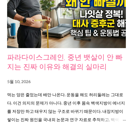
따르면, 국내 100세 연구의 대가 박상철 전남대 석좌교수는 “노화
의 원인 가운데 만성염증을 주목하고 있다” 고 밝혔다. 사이언스타
임즈 역시 “과학자들이 10년의 연구를 통해 염증이 노화의 주요 원
인 중 하나로 추가됐다” 고 정리했다. 만성염증의 원인은 다양하다.
스트레스, 수면 부족, 고열량 식사, 미세먼지, 흡연까지 한국약학회
정인지 약사 는 이런 자극이 반복되면 면역 시스템이 과잉 반응하
면서 몸 전체에 염증이 번진다고 설명했다. 문제는, 이 만성염증에
파라다이스그레인, 중년 뱃살이 안 빠
는 자각 증상이 없다는 것이다. 조용히 혈관을 굳히고, 세포를 늙게
지는 진짜 이유와 해결의 실마리
하고, 기억력을 흐리게 만든다. 연구 자료로 본 해결의 실마리,
C3G라는 물질의 정체 여러 자료를 취합해보니, 흥미로운 패턴이
5월 10, 2026
발견됐다. 매경헬스 보도 에 따르면, 하스카프베리에는 강력한 항
먹는 양은 줄었는데 배만 나온다. 운동을 해도 허리둘레는 그대로
산화 물질 C3G(Cyanidin-3-O-glucoside) 함량이 100g당 68에서
다. 이건 의지의 문제가 아니다. 중년 이후 몸속 백색지방이 에너지
649mg이다. 딸기(3.7mg), 블루베리(3.0mg), 크랜베리(0.7mg)와 비
를 저장만 하고 태우지 않는 구조로 바뀌기 때문이다. 내장지방이
교하면 차원이 다른 수치다. 2018...
쌓이는 진짜 원인을 국내외 논문과 연구 자료로 추적하고, 백색지
방을 갈색지방으로 전환시키는 데 주목받고 있는 파라다이스그레