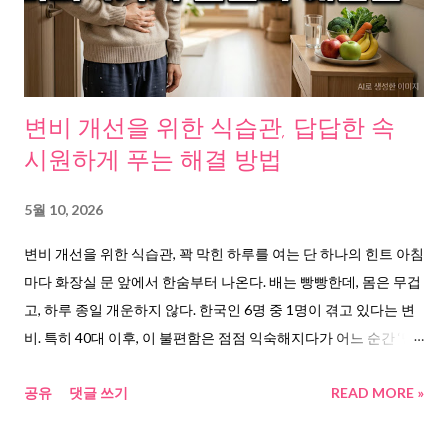
학교병원 긴장성 두통 정보 에 따르면, 긴장성 두통은 두피 주변 근
육이 지속적으로 수축하면서 발생한다. 키보드 작업, 스마트폰 사
용, 장시간 같은 자세가 원인이다. 헬스뉴스 기사 에서도 중년에 발
생하는 긴장형 두통의 주요 원인으로 스트레스와 운동 부족을 지
목했다. 두 번째는 마그네슘 결핍이다. 하이닥 보도 에 따르면, 체내
변비 개선을 위한 식습관, 답답한 속
마그네슘 수치가 낮으면 스트레스 대처 능력이 떨어지고 근육 이
시원하게 푸는 해결 방법
완이 제대로 되지 않아 두통으로 이어진다. 편두통 환자의
30~50%가 마그네슘 부족이라는 연구 결과도 있다. 세 번째는 불
5월 10, 2026
규칙한 수면이다. 한양대병원 연구팀이 15년간 한국인 수면 패턴
변비 개선을 위한 식습관, 꽉 막힌 하루를 여는 단 하나의 힌트 아침
을 관찰한 결과 , 불규칙한 수면이 심혈관 질환은 물론 만성 두통의
마다 화장실 문 앞에서 한숨부터 나온다. 배는 빵빵한데, 몸은 무겁
트리거가 된다는 사실이 확인됐다. 수면 부족도, 과도한 수면도 두
고, 하루 종일 개운하지 않다. 한국인 6명 중 1명이 겪고 있다는 변
통을 유발한다. 원인별 해결법 여러 논문과 연구자료를 조합해보
비. 특히 40대 이후, 이 불편함은 점점 익숙해지다가 어느 순간 ‘당
니, 각 원인에 대한 해결 방향이 보였다. 근...
연한 것’이 되어버린다. 그런데 여기서 발견한 흥미로운 사실이 하
공유
댓글 쓰기
READ MORE »
나 있다. 변비 개선을 위한 식습관, 이걸 제대로 들여다보니 단순히
“채소 많이 드세요”가 아니었다. 변비 개선을 위한 식습관, 도대체