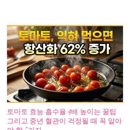
10만 번. 그런데 이 심장이 어느 날 갑자기 멈출 수 있다는 사실, 알
고는 있지만 실감하기 어렵다. 2024년 통계청 발표에 따르면, 대한
민국 사망원인 2위가 심장 질환이다. 전체 사망자의 16.3%가 심뇌
혈관질환 으로 세상을 떠났다. 암은 5년을 싸울 시간이라도 있지
만, 심혈관질환은 30일 안에 결정된다. 아니, 어떤 경우에는 단 몇
분이다. 질병관리청 주간 건강과 질병 보고서에 의하면 2022년 심
장질환 사망률은 인구 10만 명당 65.8명 으로 해마다 증가 추세다.
이 숫자 안에 누군가의 아버지가 있고, 남편이 있고, 아내가 있다.
그 심장이 왜 멈추는가, 원인을 들여다봤다 심혈관질환의 주요 원
인은 명확하다. 서울대학교 의학연구 자료에 따르면, 고혈압, 이상
지질혈증, 당뇨병, 비만은 모두 잘못된 생활습관에서 시작 된다. 흡
연, 운동 부족, 과도한 나트륨 섭취, 스트레스까지. 대한내과학회지
에 발표된 논문은 이렇게 정리한다. “건강한 생활습관은 심혈관 질
환 예방에 결정적이며, 유산소 운동의 강도와 만성 질환 발생률은
토마토 효능 흡수율 4배 높이는 꿀팁
반비례한다.” 미국심장협회(AHA)가 내놓은 수치가 하나 있다. 심
그리고 중년 혈관이 걱정될 때 꼭 알아
혈관질환의 80%는 예방 가능하다. 클리블랜드 클리닉은 여기서