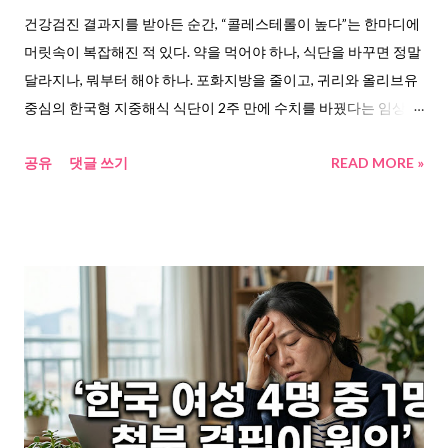
분, 불규칙한 식사 타이밍, 그리고 스트레스. 이 네 가지가 반복적으
건강검진 결과지를 받아든 순간, “콜레스테롤이 높다”는 한마디에
로 등장했다. 연구가 말하는 것들, 해결의 실마리를 모아봤다 하나
머릿속이 복잡해진 적 있다. 약을 먹어야 하나, 식단을 바꾸면 정말
씩 찾아보니, 꽤 구체적인 데이터가 있었다. 대한소화기학회지
달라지나, 뭐부터 해야 하나. 포화지방을 줄이고, 귀리와 올리브유
2025년 에 실린 기능성 변비 리뷰에서는 식이섬유 ...
중심의 한국형 지중해식 식단이 2주 만에 수치를 바꿨다는 임상 데
이터도 정리해봤다. 콜레스테롤로 고민하시는 분들은 이 글이 도
공유
댓글 쓰기
READ MORE »
움이 되었으면 한다. 콜레스테롤 수치 조절 식단, 왜 지금 찾고 있나
요 건강검진 결과지를 펼쳤다. 총 콜레스테롤 240. LDL 160. 의사
가 말했다. “관리 안 하시면 약 드셔야 합니다.” 이 말 한마디에 가슴
이 철렁 내려앉은 경험, 혼자만의 일이 아니다. 한국지질·동맥경화
학회 발표에 따르면 현재 대한민국 성인 4명 중 1명이 고콜레스테
롤혈증이다. 2007년 8.8%였던 유병률이 2022년 22.4%로, 2.5배
이상 뛰었다. 50대 이후 여성은 남성보다 유병률이 더 높다( 한국지
질·동맥경화학회 이상지질혈증 현황 ). 서울대병원 순환기내과 연
구진의 데이터를 보면, 총 콜레스테롤 수치 상위 25%는 하위 25%
에 비해 심근경색 발생 위험이 약 35% 높았다( 서울대병원 연구 보
도 ). LDL 콜레스테롤이 혈관벽에 쌓이면 동맥이 좁아지고, 결국 심