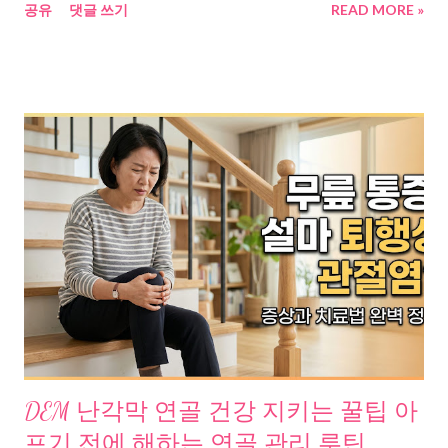
공유
댓글 쓰기
READ MORE »
인의 핵심 성분 6-파라돌에 대한 임상 결과를 정리해봤다. 먹는 양
은 줄었는데, 왜 배만 나올까 40대가 넘으면 이상한 일이 벌어진다.
밥도 덜 먹고, 간식도 줄였는데 허리둘레는 오히려 늘어난다. 이건
게으름이 아니다. 몸의 구조가 바뀌고 있는 거다. 연합뉴스 보도 에
따르면, 미국 예일대·독일 본대학 공동연구팀은 중년 이후 지방 세
포 내 염증 반응이 복부지방 축적의 핵심 원인이라는 사실을 밝혀
냈다. 동아일보 는 한국 연구진의 결과를 인용해, 중년기 내장지방
증가는 에너지 소비 감소보다 “미성숙 지방세포의 분화” 때문이라
고 보도했다. 결국, 적게 먹는다고 해결되는 문제가 아니다. 파라다
이스그레인이 주목받는 이유, 중년 내장지방의 원인을 추적하다
문제의 핵심은 백색지방이다. 우리 몸에는 두 종류의 지방이 있다.
에너지를 저장만 하는 백색지방, 에너지를 태워서 열로 바꾸는 갈
색지방. 중년이 될수록 갈색지방은 줄고, 백색지방이 내장 주변에
쌓인다. 이 내장지방은 단순히 보기 싫은 수준이 아니다. 조선일보
에 따르면, 내장지방은 당뇨, 심장질환, 뇌졸중 위험을 높이는 뱃속
DEM 난각막 연골 건강 지키는 꿀팁 아
시한폭탄이다. 의학신문 은 폐경 후 여성에서 에스트로겐 감소로
프기 전에 해하는 연골 관리 루틴