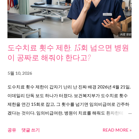
도수치료 횟수 제한, 15회 넘으면 병원
이 공짜로 해줘야 한다고?
5월 10, 2026
도수치료 횟수 제한이 갑자기 난리 난 진짜 배경 2026년 4월 21일,
이데일리 단독 보도 하나가 터졌다. 보건복지부가 도수치료 횟수
제한을 연간 15회로 잡고, 그 횟수를 넘기면 임의비급여로 간주하
겠다는 것이다. 임의비급여란, 병원이 치료를 해줘도 환자한테 돈
을 못 받고 건강보험에도 청구를 못 하는 상태다. 쉽게 말해 병원이
공유
댓글 쓰기
READ MORE »
“무료 봉사”를 해야 하는 구조가 되는 셈이다. 소셜미디어에서는
“솔직히 도수치료 그렇게 드라마틱한 효과가 없었어. 이걸 너무 너