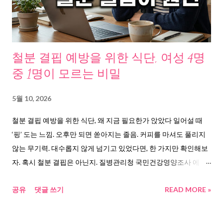
장마비와 뇌졸중으로 이어진다( 분당서울대병원 LDL 콜레스테롤
안내 ). 숫자 하나가, 삶의 방향을 바꿀 수 있다. 도대체 왜 올라가는
걸까, 콜레스테롤이 높아지는 진짜 이유 “나는 마른 편인데 왜 콜레
스테롤이 높지?” 국립정신건강센터 자료에 따르면, 고지혈증의 원
철분 결핍 예방을 위한 식단, 여성 4명
인은 과다한 콜레스테롤 섭취와 운동 부족만이 아니다. 가족형 고
중 1명이 모르는 비밀
지혈증처럼 유전적 요인도 크다( 국립정신건강센터 콜레스테롤 안
내 ). 코메디닷컴 보도에 따르면, 고지혈증 부부로 알려진 엄태웅과
5월 10, 2026
윤혜진 부부 역시 삼겹살, 흰쌀밥, 순댓국 같은 식습관이 원인으로
철분 결핍 예방을 위한 식단, 왜 지금 필요한가 앉았다 일어설 때
지목됐다. 윤혜진의 경우 가족력과 잦은 군것질이 겹쳤다( 엄태웅·
‘핑’ 도는 느낌. 오후만 되면 쏟아지는 졸음. 커피를 마셔도 풀리지
윤혜진 부부 고지혈증 기사 ). 정리해보면, 콜레스테롤이 올라가는
않는 무기력. 대수롭지 않게 넘기고 있었다면, 한 가지만 확인해보
주요 원인은 이렇다. 포화지방과 트랜스지방 과다 섭취, ...
자. 혹시 철분 결핍은 아닌지. 질병관리청 국민건강영양조사 에 따
르면 10세 이상 여성의 빈혈 유병률은 14.8%다. 남성(3.3%)의 약
공유
댓글 쓰기
READ MORE »
4.5배. 특히 40대 여성 철결핍빈혈 환자는 무려 9만 7,819명으로
남성의 16.9배에 달한다는 건강보험심사평가원 통계 가 있다. 그
런데 정작 자기가 철분 부족인 줄 모르는 사람이 대부분이다. 이 피