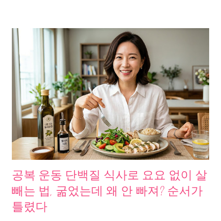
족한 부분도 있다. 둘 다 숨기지 않고 담았으니, 이 자료들을 보고
본인에게 맞는 판단을 내리는 데 도움이 되길 바란다. 문제 발견,
40대 넘으면 왜 갑자기 다 무너지는 걸까 어느 날부터 느꼈다. 아침
에 일어나면 손끝이 저리다. 피부는 겨울도 아닌데 건조하다. 생리
주기는 들쭉날쭉. 체중은 그대로인데 뱃살만 늘었다. 병원에 가면
“나이”라고 한다. 콜레스테롤 수치가 올랐고. 중성지방이 경계치
다. 혈관 염증 수치도 높다. 각각 다른 문제 같지만, 조사해보니 하
나의 공통 원인이 보였다. 체내 필수지방산 불균형. 현대인의 식단
은 오메가6 과잉, 오메가3 결핍 상태다. 이 불균형이 만성 염증을
만들고, 혈관을 좁히고, 호르몬을 흐트러뜨리고, 피부 장벽을 무너
뜨린다. 여기서 대마종자유 효능이 주목받기 시작한 이유가 나온
다. 문제의 원인, 필수지방산 불균형이라는 보이지 않는 도미노
WHO(세계보건기구)는 오메가3와 오메가6의 이상적 섭취 비율을
공복 운동 단백질 식사로 요요 없이 살
1대4 이내로 권장한다. 그런데 한국인의 실제 섭취 비율은 1대10
빼는 법, 굶었는데 왜 안 빠져? 순서가
에서 1대20에 달한다. 튀김, 가공식품, 식용유에 오메가6가 과하게
틀렸다
들어있기 때문이다. 오메가6가 과잉되면 어떤 일이 벌어지는가. 체