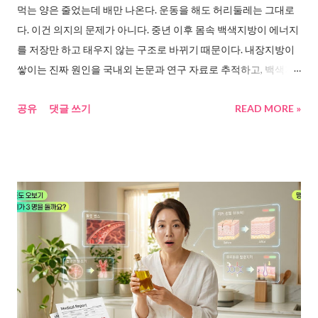
먹는 양은 줄었는데 배만 나온다. 운동을 해도 허리둘레는 그대로
다. 이건 의지의 문제가 아니다. 중년 이후 몸속 백색지방이 에너지
를 저장만 하고 태우지 않는 구조로 바뀌기 때문이다. 내장지방이
쌓이는 진짜 원인을 국내외 논문과 연구 자료로 추적하고, 백색지
방을 갈색지방으로 전환시키는 데 주목받고 있는 파라다이스그레
공유
댓글 쓰기
READ MORE »
인의 핵심 성분 6-파라돌에 대한 임상 결과를 정리해봤다. 먹는 양
은 줄었는데, 왜 배만 나올까 40대가 넘으면 이상한 일이 벌어진다.
밥도 덜 먹고, 간식도 줄였는데 허리둘레는 오히려 늘어난다. 이건
게으름이 아니다. 몸의 구조가 바뀌고 있는 거다. 연합뉴스 보도 에
따르면, 미국 예일대·독일 본대학 공동연구팀은 중년 이후 지방 세
포 내 염증 반응이 복부지방 축적의 핵심 원인이라는 사실을 밝혀
냈다. 동아일보 는 한국 연구진의 결과를 인용해, 중년기 내장지방
증가는 에너지 소비 감소보다 “미성숙 지방세포의 분화” 때문이라
고 보도했다. 결국, 적게 먹는다고 해결되는 문제가 아니다. 파라다
이스그레인이 주목받는 이유, 중년 내장지방의 원인을 추적하다
문제의 핵심은 백색지방이다. 우리 몸에는 두 종류의 지방이 있다.