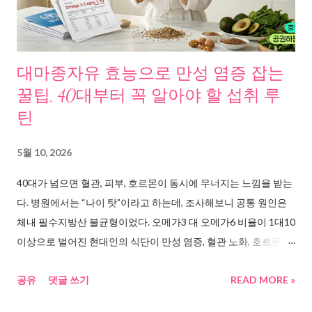
에너지를 저장만 하는 백색지방, 에너지를 태워서 열로 바꾸는 갈
색지방. 중년이 될수록 갈색지방은 줄고, 백색지방이 내장 주변에
쌓인다. 이 내장지방은 단순히 보기 싫은 수준이 아니다. 조선일보
에 따르면, 내장지방은 당뇨, 심장질환, 뇌졸중 위험을 높이는 뱃속
대마종자유 효능으로 만성 염증 잡는
시한폭탄이다. 의학신문 은 폐경 후 여성에서 에스트로겐 감소로
꿀팁, 40대부터 꼭 알아야 할 섭취 루
복부 내장지방이 급증하며 심혈관질환 위험이 더 커진다는 국내
틴
연구를 보도했다. 그러니까 중년의 뱃살은 단순한 미용 문제가 아
니라 건강 경고 신호다. 논문과 연구가 말하는 것들, 사실만 정리했
5월 10, 2026
다 이 문제를 파고들다 보니, 흥미로운 연구들이 나왔다. 몇 가지를
40대가 넘으면 혈관, 피부, 호르몬이 동시에 무너지는 느낌을 받는
취합해봤다. 백색지방에서 갈색지방으로의 전환에 대한 연구 흐름
다. 병원에서는 “나이 탓”이라고 하는데, 조사해보니 공통 원인은
을 보면 이렇다. 사이언스타임즈 는 백색지방을 갈색지방으로 전
체내 필수지방산 불균형이었다. 오메가3 대 오메가6 비율이 1대10
환시키는 기술이 이미 연구 단계에 있다고 보도했다. ...
이상으로 벌어진 현대인의 식단이 만성 염증, 혈관 노화, 호르몬 교
란, 피부 장벽 손상을 동시에 일으키고 있었다. WHO 권장 황금비
공유
댓글 쓰기
READ MORE »
율에 가장 가까운 천연 오일로 주목받는 대마종자유의 효능을 둘
러싼 연구 자료를 모아서 정리해봤다. 긍정적 연구도 있고 아직 부