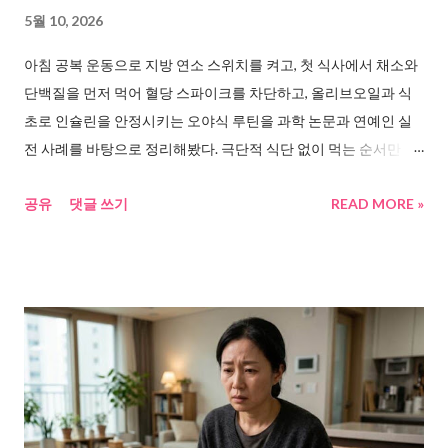
내에서 염증 반응과 혈전 생성이 촉진 된다. 이게 반복되면 혈관벽
5월 10, 2026
에 지방이 쌓이고, LDL(나쁜 콜레스테롤)이 올라가고, 피부 재생이
아침 공복 운동으로 지방 연소 스위치를 켜고, 첫 식사에서 채소와
느려지고, 여성 호르몬의 균형이 깨진다. 결국 “혈관 문제”, “피부
단백질을 먼저 먹어 혈당 스파이크를 차단하고, 올리브오일과 식
문제”, “호르몬 문제”는 따로따로가 아니었다. 뿌리가 같았다. 대마
초로 인슐린을 안정시키는 오야식 루틴을 과학 논문과 연예인 실
종자유 효능...
전 사례를 바탕으로 정리해봤다. 극단적 식단 없이 먹는 순서만 바
꿔서 몸이 달라진 진짜 방법이니 따라해보시길. 공복 운동 단백질
공유
댓글 쓰기
READ MORE »
식사, 왜 갑자기 모두가 아침을 바꾸기 시작했을까 요즘 SNS를 열
면 꼭 보이는 장면이 있다. 아침에 일어나자마자 빈속에 뛰고, 첫 끼
니에 계란이나 닭가슴살부터 집어 드는 사람들. 거기에 식사 전 올
리브오일 한 스푼, 생채소 한 접시, 식초 물 한 잔까지. 도대체 이 루
틴이 뭐길래, 다들 난리일까. 사실 이 흐름의 중심엔 한 사람이 있
다. 개그우먼 홍현희. 70kg에서 54kg까지, 무려 16kg을 감량하고
도 요요 없이 49kg까지 떨어뜨린 그녀. 그런데 정작 본인은 이렇게
말했다. “다이어트한 거 아니다. 루틴을 바꿨을 뿐이다.” 이 한마디
가 수많은 여성들의 심장을 두드렸다. “먹는 게 낙이었다”는 솔직