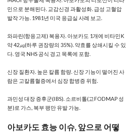
MAOI 항우울제 복용자. 아보카도의 티로신이 티라
민으로 분해된다. 교감신경 과활성화. 급성 고혈압
발작 가능. 1981년 미국 응급실 사례 보고.
와파린(항응고제) 복용자. 아보카도 1개에 비타민K
약 42㎍(하루 권장량의 35%). 약효를 상쇄시킬 수 있
다. 영국 NHS 공식 경고 목록에 포함.
신장 질환자. 높은 칼륨 함량. 신장 기능이 떨어진 사
람은 고칼륨혈증에서 심장 합병증 위험.
과민성 대장 증후군(IBS). 소르비톨(고FODMAP 성
분)로 가스, 복부 팽만 유발 가능.
아보카도 효능 이슈, 앞으로 어떻